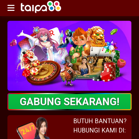
GABUNG SEKARANG!
BUTUH BANTUAN?
HUBUNGI KAMI DI: