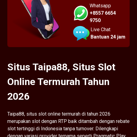
Whatsapp
+8557 6654
9750
Live Chat
Bantuan 24 jam
Situs Taipa88, Situs Slot
Online Termurah Tahun
2026
Taipa88, situs slot online termurah di tahun 2026
merupakan slot dengan RTP baik ditambah dengan rebate
slot tertinggi di Indonesia tanpa turnover. Dilengkapi
dengan variasi provider ternama seperti Pragmatic Play,